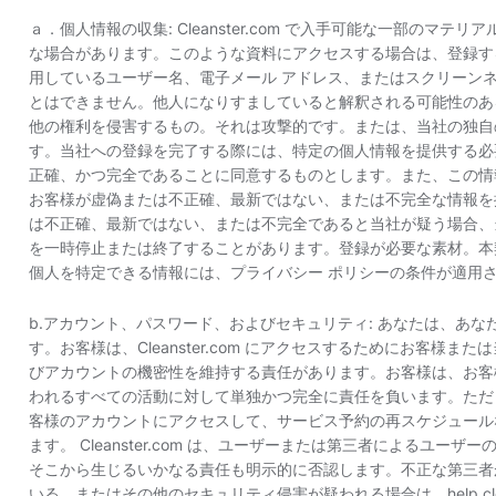
ａ．個人情報の収集: Cleanster.com で入手可能な一部のマ
な場合があります。このような資料にアクセスする場合は、登録す
用しているユーザー名、電子メール アドレス、またはスクリーン
とはできません。他人になりすましていると解釈される可能性のあ
他の権利を侵害するもの。それは攻撃的です。または、当社の独自
す。当社への登録を完了する際には、特定の個人情報を提供する必
正確、かつ完全であることに同意するものとします。また、この情
お客様が虚偽または不正確、最新ではない、または不完全な情報を
は不正確、最新ではない、または不完全であると当社が疑う場合、
を一時停止または終了することがあります。登録が必要な素材。本
個人を特定できる情報には、プライバシー ポリシーの条件が適用
b.アカウント、パスワード、およびセキュリティ: あなたは、あ
す。お客様は、Cleanster.com にアクセスするためにお客様
びアカウントの機密性を維持する責任があります。お客様は、お客
われるすべての活動に対して単独かつ完全に責任を負います。ただし、特定
客様のアカウントにアクセスして、サービス予約の再スケジュール
ます。 Cleanster.com は、ユーザーまたは第三者によるユ
そこから生じるいかなる責任も明示的に否認します。不正な第三者
いる、またはその他のセキュリティ侵害が疑われる場合は、help.clea