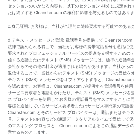
セクションのいかなる内容も、以下のセクション 4(b) に規定されている
たは終了する Cleanster.com の権利に影響を与えるものではあり
c.身元証明: お客様は、当社が合理的に随時要求する可能性のあ
d.テキスト メッセージと電話: 電話番号を提供して Cleanster
法律で認められる範囲で、当社がお客様の携帯電話番号を通話に使
要求されたプロフェッショナル サービスの促進を支援するためのテキ
信する通話またはテキスト (SMS) メッセージには、標準の通話
会社からのその他の料金が適用される場合があります。当社からのテ
返信することで、当社からのテキスト (SMS) メッセージの受信
テキスト (SMS) メッセージをオプトアウトすると、Cleanster
を認めます。お客様は、Cleanster.com が提供する電話番号を使用し
サービス要求者と電話をかけたり、テキスト (SMS) メッセージを交換し
ス プロバイダーを使用してお客様の電話番号をマスクすることに同意するも
客様と通信しているサービス要求者またはサービス専門家の電話番
Cleanster.com とそのサービス プロバイダーは、通話またはテ
号、テキストの内容などの通話データをリアルタイムで受信して保存し
のマスキング プロセスと、Cleanster.com によるこの通話
意するものとします。