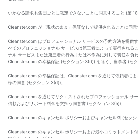
いかなる請求も集団ごとに裁定できないことに同意すること (第 18 
Cleanster.com が「現状のまま」保証なしで提供されることに同意
Cleanster.com はプロフェッショナル サービスの予約方法
べてのプロフェッショナル サービスは第三者によって実行されること、およ
ナル サービスまたは第三者の行為または不作為に対して責任を負
Cleanster.com の幸福保証 (セクション 3(d)) を除く、当事者 (セ
Cleanster.com の幸福保証は、Cleanster.com を通じ
様の同意 (セクション 3(d))。
Cleanster.com を通じてリクエストされたプロフェッショナル サービ
信頼およびサポート料金を支払う同意書 (セクション 3(e))。
Cleanster.com のキャンセル ポリシーおよびキャンセル料 (セクシ
Cleanster.com のキャンセル ポリシーおよび最小コミットメ