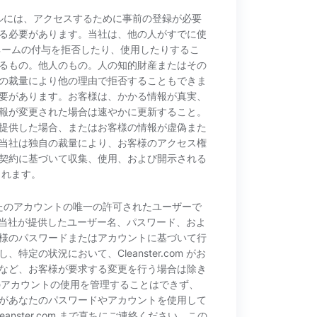
テリアルには、アクセスするために事前の登録が必要
る必要があります。当社は、他の人がすでに使
ネームの付与を拒否したり、使用したりするこ
るもの。他人のもの。人の知的財産またはその
の裁量により他の理由で拒否することもできま
要があります。お客様は、かかる情報が真実、
報が変更された場合は速やかに更新すること。
提供した場合、またはお客様の情報が虚偽また
当社は独自の裁量により、お客様のアクセス権
契約に基づいて収集、使用、および開示される
されます。
なたのアカウントの唯一の許可されたユーザーで
または当社が提供したユーザー名、パスワード、およ
様のパスワードまたはアカウントに基づいて行
の状況において、Cleanster.com がお
など、お客様が要求する変更を行う場合は除き
ーザーのアカウントの使用を管理することはできず、
があなたのパスワードやアカウントを使用して
nster.com まで直ちにご連絡ください。この