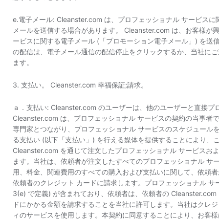
e.電子メール: Cleanster.com は、プロフェッショナル サ
メールを送信する場合があります。 Cleanster.com は、お
ービスに関する電子メール (「プロモーション電子メール」) を
の配信は、電子メール通信の配信停止をクリックするか、当社にご
ます。
3. 支払い。 Cleanster.com 幸福保証;請求。
ａ．支払い: Cleanster.com のユーザーは、他のユーザーと
Cleanster.com は、プロフェッショナル サービスの契約の当事者では
専門家とつながり、プロフェッショナル サービスのスケジュール
る支払い (以下「支払い」) を行える媒体を提供することにより
Cleanster.com を通じて注文したプロフェッショナル サービ
ます。当社は、依頼者が注文したすべてのプロフェッショナル サ
用、料金、関連費用のすべての購入および支払いに関して、依頼者が Cl
依頼者のクレジット カードに請求します。プロフェッショナル サ
3(e) で定義) が含まれており、依頼者は、依頼者の Cleanster
ドにかかる金額を請求することを当社に許可します。当社はクレジ
ィのサービスを使用します。本契約に同意することにより、お客様は Cleanst