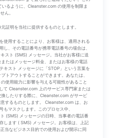
ように、Cleanster.com の使用を制限ま
ません。
る身元証明を当社に提供するものとします。
.com を使用することにより、お客様は、適用される
用し、その電話番号が携帯電話番号の場合は、
スト (SMS) メッセージ。当社がお客様に送
料金またはメッセージ料金、またはお客様の電話
キスト メッセージに「STOP」という言葉を
をオプトアウトすることができます。あなたは、
.com の使用能力に影響を与える可能性があること
て Cleanster.com 上のサービス専門家または
たりする際に、Cleanster.com がサービ
のとします。 Cleanster.com は、お
号もマスクします。このプロセス中、
キスト (SMS) メッセージの日時、当事者の電話番
ます ( SMS) メッセージ。お客様は、上記
データの正当なビジネス目的での使用および開示に同