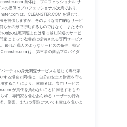
ster.com 自体は、プロフェッショナル サ
ビスの提供はプロフェッショナル次第であり、
ter.com は、CLEANSTER.COM を通じて、
法を提供しますが、そのような専門的なサービ
何らかの形で行動するものではなく、またその
またはその他の住宅関連または引っ越し関連のサービ
門家によって依頼者に提供される専門サービス
ん。優れた職人のようなサービスの条件、特定
anster.com は、第三者の商品プロバイダ
で、サードパーティの身元調査サービスを通じて専門家
りする場合と同様に、自分の安全と財産を守る
m を使用することにより、依頼者は、専門サービス
er.com が責任を負わないことに同意するもの
にかかわらず、専門家を含むあらゆるユーザーの行為
求、傷害、または損害についても責任を負いま