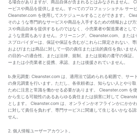
る場合がありますが、商品自体が含まれるとはみなされません。 Clean
ービスや商品を提供しません。すべてのプロフェッショナル サー
Cleanster.com を使用してスケジュールすることができます。 Cleans
そのような専門的なサービスや商品を入手するための情報および方
スや商品自体を提供するものではなく、小売業者や製造業者として
ような意図もありません。クリーニング、Cleanster.com、
スプロバイダーは、保証や保証を含むがこれらに限定されない、専
および/または商品に対して一切の責任または法的責任を負いませ
の目的への適合性、または法律、規制、または規範の遵守の保証。 Cle
ーまたは小売業者と提携、承認、または後援されていません。
b.身元調査: Cleanster.com は、適用法で認められる範囲
の身元調査を行います。ただし、各依頼者は、知らない人とやり取
ために注意と常識を働かせる必要があります。 Cleanster.co
から生じる可能性のあるあらゆる責任または損害に対して Cleanst
とします。 Cleanster.com は、オンラインかオフラインか
に対して責任を負わず、専門サービスに関連して生じるいかなる請
せん。
2. 個人情報ユーザーアカウント。