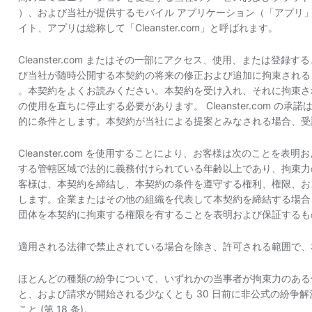
）、および当社が提供するモバイル アプリケーション（「アプリ
イト、アプリは総称して「Cleanster.com」と呼ばれます。
Cleanster.com またはその一部にアクセス、使用、または登
び当社が随時公開する本契約の将来の修正および追加に拘束される
。本契約をよくお読みください。本契約を受け入れ、それに拘束されるこ
の使用を直ちに停止する必要があります。 Cleanster.com 
的に条件とします。本契約が当社による提案とみなされる場合、受
Cleanster.com を使用することにより、お客様は次のことを表
する管轄区域で法的に義務付けられている年齢以上であり、拘束力のあ
客様は、本契約を締結し、本契約の条件を遵守する権利、権限、お
します。企業またはその他の組織を代表して本契約を締結する場合
団体を本契約に拘束する権限を有することを表明および保証するも
適用される法律で禁止されている場合を除き、許可される範囲で、
ほとんどの種類の紛争について、いずれかの当事者が拘束力のある
と、および請求が開始される少なくとも 30 日前に非公式の紛争
こと (第 18 条)。