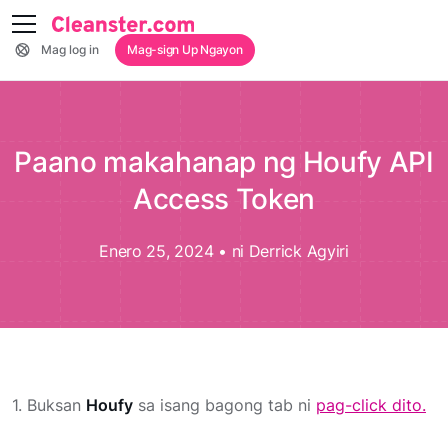
Mag log in
Mag-sign Up Ngayon
Paano makahanap ng Houfy API
Access Token
Enero 25, 2024
•
ni Derrick Agyiri
1. Buksan
Houfy
sa isang bagong tab ni
pag-click dito.