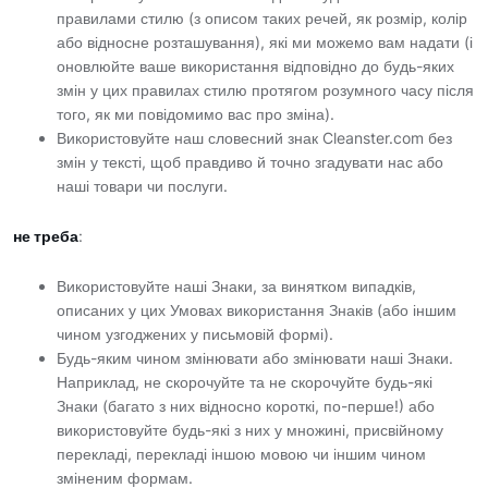
правилами стилю (з описом таких речей, як розмір, колір
або відносне розташування), які ми можемо вам надати (і
оновлюйте ваше використання відповідно до будь-яких
змін у цих правилах стилю протягом розумного часу після
того, як ми повідомимо вас про зміна).
Використовуйте наш словесний знак Cleanster.com без
змін у тексті, щоб правдиво й точно згадувати нас або
наші товари чи послуги.
не треба
:
Використовуйте наші Знаки, за винятком випадків,
описаних у цих Умовах використання Знаків (або іншим
чином узгоджених у письмовій формі).
Будь-яким чином змінювати або змінювати наші Знаки.
Наприклад, не скорочуйте та не скорочуйте будь-які
Знаки (багато з них відносно короткі, по-перше!) або
використовуйте будь-які з них у множині, присвійному
перекладі, перекладі іншою мовою чи іншим чином
зміненим формам.