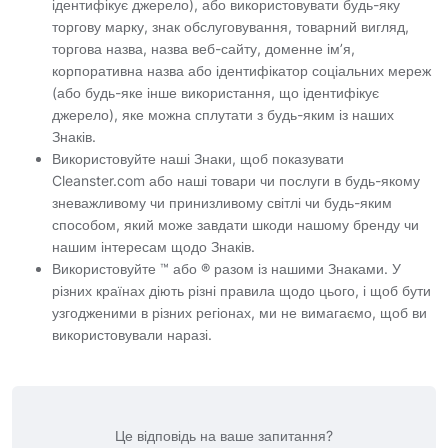
ідентифікує джерело), або використовувати будь-яку
торгову марку, знак обслуговування, товарний вигляд,
торгова назва, назва веб-сайту, доменне ім’я,
корпоративна назва або ідентифікатор соціальних мереж
(або будь-яке інше використання, що ідентифікує
джерело), яке можна сплутати з будь-яким із наших
Знаків.
Використовуйте наші Знаки, щоб показувати
Cleanster.com або наші товари чи послуги в будь-якому
зневажливому чи принизливому світлі чи будь-яким
способом, який може завдати шкоди нашому бренду чи
нашим інтересам щодо Знаків.
Використовуйте ™ або ® разом із нашими Знаками. У
різних країнах діють різні правила щодо цього, і щоб бути
узгодженими в різних регіонах, ми не вимагаємо, щоб ви
використовували наразі.
Це відповідь на ваше запитання?