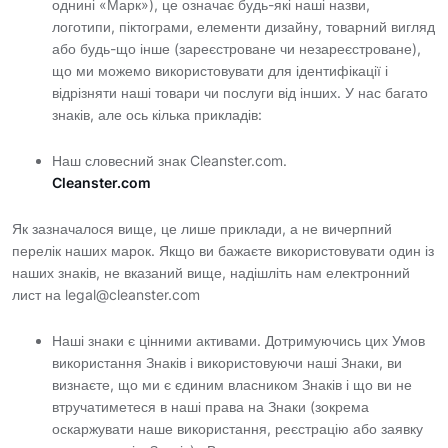
однині «Марк»), це означає будь-які наші назви,
логотипи, піктограми, елементи дизайну, товарний вигляд
або будь-що інше (зареєстроване чи незареєстроване),
що ми можемо використовувати для ідентифікації і
відрізняти наші товари чи послуги від інших. У нас багато
знаків, але ось кілька прикладів:
Наш словесний знак Cleanster.com.
Cleanster.com
Як зазначалося вище, це лише приклади, а не вичерпний
перелік наших марок. Якщо ви бажаєте використовувати один із
наших знаків, не вказаний вище, надішліть нам електронний
лист на legal@cleanster.com
Наші знаки є цінними активами. Дотримуючись цих Умов
використання Знаків і використовуючи наші Знаки, ви
визнаєте, що ми є єдиним власником Знаків і що ви не
втручатиметеся в наші права на Знаки (зокрема
оскаржувати наше використання, реєстрацію або заявку