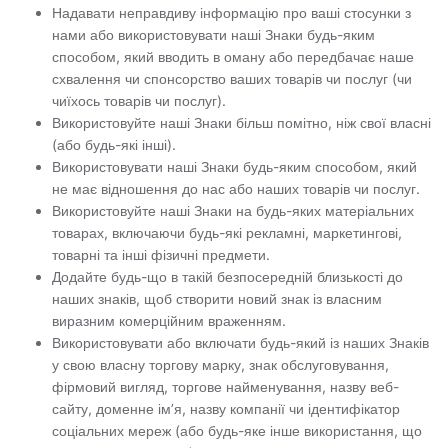
Надавати неправдиву інформацію про ваші стосунки з
нами або використовувати наші Знаки будь-яким
способом, який вводить в оману або передбачає наше
схвалення чи спонсорство ваших товарів чи послуг (чи
чиїхось товарів чи послуг).
Використовуйте наші Знаки більш помітно, ніж свої власні
(або будь-які інші).
Використовувати наші Знаки будь-яким способом, який
не має відношення до нас або наших товарів чи послуг.
Використовуйте наші Знаки на будь-яких матеріальних
товарах, включаючи будь-які рекламні, маркетингові,
товарні та інші фізичні предмети.
Додайте будь-що в такій безпосередній близькості до
наших знаків, щоб створити новий знак із власним
виразним комерційним враженням.
Використовувати або включати будь-який із наших Знаків
у свою власну торгову марку, знак обслуговування,
фірмовий вигляд, торгове найменування, назву веб-
сайту, доменне ім’я, назву компанії чи ідентифікатор
соціальних мереж (або будь-яке інше використання, що