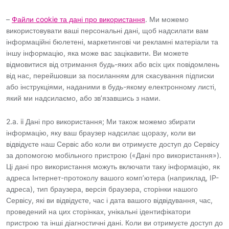
–
Файли cookie та дані про використання
. Ми можемо
використовувати ваші персональні дані, щоб надсилати вам
інформаційні бюлетені, маркетингові чи рекламні матеріали та
іншу інформацію, яка може вас зацікавити. Ви можете
відмовитися від отримання будь-яких або всіх цих повідомлень
від нас, перейшовши за посиланням для скасування підписки
або інструкціями, наданими в будь-якому електронному листі,
який ми надсилаємо, або зв’язавшись з нами.
2.a. ii Дані про використання; Ми також можемо збирати
інформацію, яку ваш браузер надсилає щоразу, коли ви
відвідуєте наш Сервіс або коли ви отримуєте доступ до Сервісу
за допомогою мобільного пристрою («Дані про використання»).
Ці дані про використання можуть включати таку інформацію, як
адреса Інтернет-протоколу вашого комп’ютера (наприклад, IP-
адреса), тип браузера, версія браузера, сторінки нашого
Сервісу, які ви відвідуєте, час і дата вашого відвідування, час,
проведений на цих сторінках, унікальні ідентифікатори
пристрою та інші діагностичні дані. Коли ви отримуєте доступ до