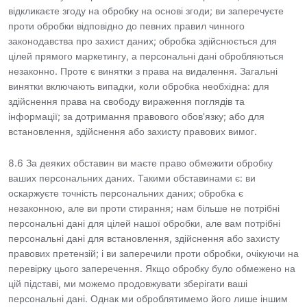
відкликаєте згоду на обробку на основі згоди; ви заперечуєте
проти обробки відповідно до певних правил чинного
законодавства про захист даних; обробка здійснюється для
цілей прямого маркетингу, а персональні дані обробляються
незаконно. Проте є винятки з права на видалення. Загальні
винятки включають випадки, коли обробка необхідна: для
здійснення права на свободу вираження поглядів та
інформації; за дотримання правового обов'язку; або для
встановлення, здійснення або захисту правових вимог.
8.6 За деяких обставин ви маєте право обмежити обробку
ваших персональних даних. Такими обставинами є: ви
оскаржуєте точність персональних даних; обробка є
незаконною, але ви проти стирання; нам більше не потрібні
персональні дані для цілей нашої обробки, але вам потрібні
персональні дані для встановлення, здійснення або захисту
правових претензій; і ви заперечили проти обробки, очікуючи на
перевірку цього заперечення. Якщо обробку було обмежено на
цій підставі, ми можемо продовжувати зберігати ваші
персональні дані. Однак ми оброблятимемо його лише іншим