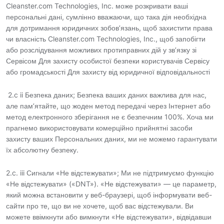
Cleanster.com Technologies, Inc. може розкривати ваші
персональні дані, сумлінно вважаючи, що така дія необхідна
для дотримання юридичних зобов’язань, щоб захистити права
чи власність Cleanster.com Technologies, Inc., щоб запобігти
або розслідування можливих протиправних дій у зв’язку зі
Сервісом Для захисту особистої безпеки користувачів Сервісу
або громадськості Для захисту від юридичної відповідальності
2.c ii Безпека даних; Безпека ваших даних важлива для нас,
але пам’ятайте, що жоден метод передачі через Інтернет або
метод електронного зберігання не є безпечним 100%. Хоча ми
прагнемо використовувати комерційно прийнятні засоби
захисту ваших Персональних даних, ми не можемо гарантувати
їх абсолютну безпеку.
2.c. iii Сигнали «Не відстежувати»; Ми не підтримуємо функцію
«Не відстежувати» («DNT»). «Не відстежувати» — це параметр,
який можна встановити у веб-браузері, щоб інформувати веб-
сайти про те, що ви не хочете, щоб вас відстежували. Ви
можете ввімкнути або вимкнути «Не відстежувати», відвідавши