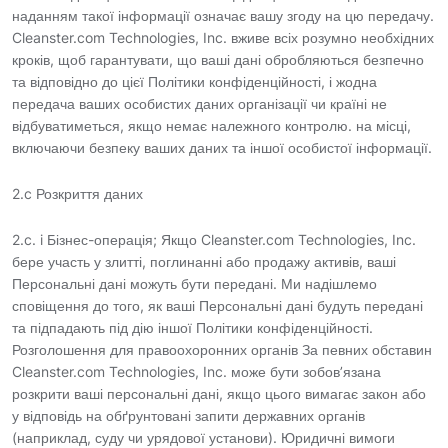
наданням такої інформації означає вашу згоду на цю передачу.
Cleanster.com Technologies, Inc. вживе всіх розумно необхідних
кроків, щоб гарантувати, що ваші дані обробляються безпечно
та відповідно до цієї Політики конфіденційності, і жодна
передача ваших особистих даних організації чи країні не
відбуватиметься, якщо немає належного контролю. на місці,
включаючи безпеку ваших даних та іншої особистої інформації.
2.c Розкриття даних
2.c. i Бізнес-операція; Якщо Cleanster.com Technologies, Inc.
бере участь у злитті, поглинанні або продажу активів, ваші
Персональні дані можуть бути передані. Ми надішлемо
сповіщення до того, як ваші Персональні дані будуть передані
та підпадають під дію іншої Політики конфіденційності.
Розголошення для правоохоронних органів За певних обставин
Cleanster.com Technologies, Inc. може бути зобов’язана
розкрити ваші персональні дані, якщо цього вимагає закон або
у відповідь на обґрунтовані запити державних органів
(наприклад, суду чи урядової установи). Юридичні вимоги