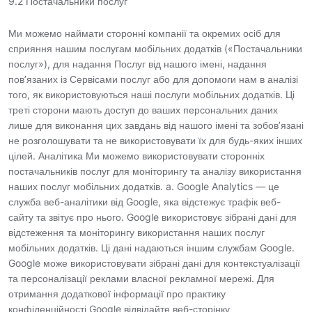
9.2 Постачальники послуг
Ми можемо наймати сторонні компанії та окремих осіб для
сприяння нашим послугам мобільних додатків («Постачальники
послуг»), для надання Послуг від нашого імені, надання
пов’язаних із Сервісами послуг або для допомоги нам в аналізі
того, як використовуються наші послуги мобільних додатків. Ці
треті сторони мають доступ до ваших персональних даних
лише для виконання цих завдань від нашого імені та зобов’язані
не розголошувати та не використовувати їх для будь-яких інших
цілей. Аналітика Ми можемо використовувати сторонніх
постачальників послуг для моніторингу та аналізу використання
наших послуг мобільних додатків. a. Google Analytics — це
служба веб-аналітики від Google, яка відстежує трафік веб-
сайту та звітує про нього. Google використовує зібрані дані для
відстеження та моніторингу використання наших послуг
мобільних додатків. Ці дані надаються іншим службам Google.
Google може використовувати зібрані дані для контекстуалізації
та персоналізації реклами власної рекламної мережі. Для
отримання додаткової інформації про практику
конфіденційності Google відвідайте веб-сторінку