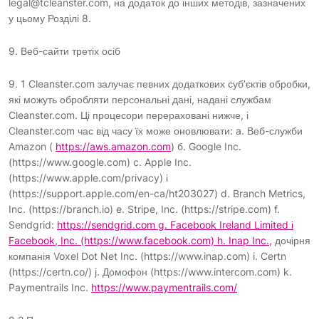
legal@tcleanster.com, на додаток до інших методів, зазначених
у цьому Розділі 8.
9. Веб-сайти третіх осіб
9. 1 Cleanster.com залучає певних додаткових суб’єктів обробки,
які можуть обробляти персональні дані, надані службам
Cleanster.com. Ці процесори перераховані нижче, і
Cleanster.com час від часу їх може оновлювати: a. Веб-служби
Amazon (
https://aws.amazon.com
) б. Google Inc.
(https://www.google.com) c. Apple Inc.
(https://www.apple.com/privacy) і
(https://support.apple.com/en-ca/ht203027) d. Branch Metrics,
Inc. (https://branch.io) e. Stripe, Inc. (https://stripe.com) f.
Sendgrid:
https://sendgrid.com g. Facebook Ireland Limited і
Facebook, Inc. (https://www.facebook.com) h. Inap Inc.,
дочірня
компанія Voxel Dot Net Inc. (https://www.inap.com) i. Certn
(https://certn.co/) j. Домофон (https://www.intercom.com) k.
Paymentrails Inc.
https://www.paymentrails.com/