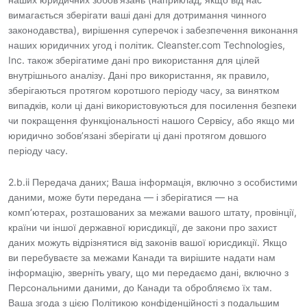
вимагається зберігати ваші дані для дотримання чинного
законодавства), вирішення суперечок і забезпечення виконання
наших юридичних угод і політик. Cleanster.com Technologies,
Inc. також зберігатиме дані про використання для цілей
внутрішнього аналізу. Дані про використання, як правило,
зберігаються протягом коротшого періоду часу, за винятком
випадків, коли ці дані використовуються для посилення безпеки
чи покращення функціональності нашого Сервісу, або якщо ми
юридично зобов’язані зберігати ці дані протягом довшого
періоду часу.
2.b.ii Передача даних; Ваша інформація, включно з особистими
даними, може бути передана — і зберігатися — на
комп’ютерах, розташованих за межами вашого штату, провінції,
країни чи іншої державної юрисдикції, де закони про захист
даних можуть відрізнятися від законів вашої юрисдикції. Якщо
ви перебуваєте за межами Канади та вирішите надати нам
інформацію, зверніть увагу, що ми передаємо дані, включно з
Персональними даними, до Канади та обробляємо їх там.
Ваша згода з цією Політикою конфіденційності з подальшим