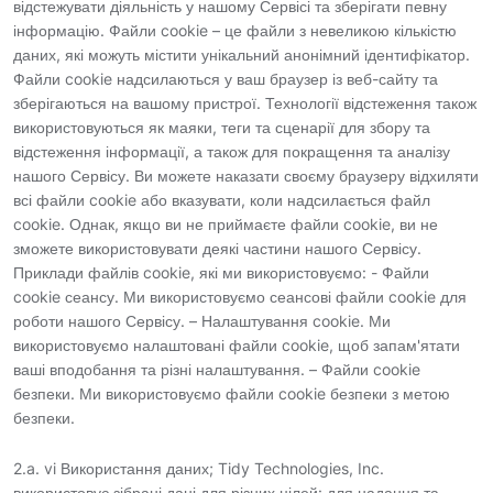
відстежувати діяльність у нашому Сервісі та зберігати певну
інформацію. Файли cookie – це файли з невеликою кількістю
даних, які можуть містити унікальний анонімний ідентифікатор.
Файли cookie надсилаються у ваш браузер із веб-сайту та
зберігаються на вашому пристрої. Технології відстеження також
використовуються як маяки, теги та сценарії для збору та
відстеження інформації, а також для покращення та аналізу
нашого Сервісу. Ви можете наказати своєму браузеру відхиляти
всі файли cookie або вказувати, коли надсилається файл
cookie. Однак, якщо ви не приймаєте файли cookie, ви не
зможете використовувати деякі частини нашого Сервісу.
Приклади файлів cookie, які ми використовуємо: - Файли
cookie сеансу. Ми використовуємо сеансові файли cookie для
роботи нашого Сервісу. – Налаштування cookie. Ми
використовуємо налаштовані файли cookie, щоб запам'ятати
ваші вподобання та різні налаштування. – Файли cookie
безпеки. Ми використовуємо файли cookie безпеки з метою
безпеки.
2.a. vi Використання даних; Tidy Technologies, Inc.
використовує зібрані дані для різних цілей: для надання та