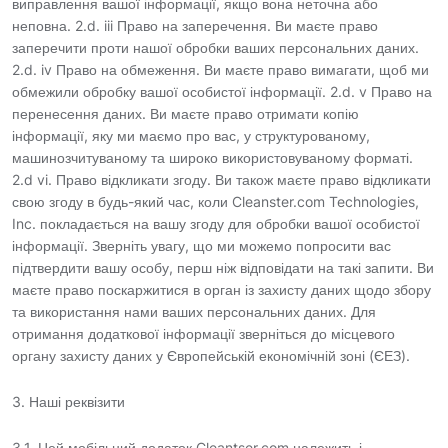
виправлення вашої інформації, якщо вона неточна або
неповна. 2.d. iii Право на заперечення. Ви маєте право
заперечити проти нашої обробки ваших персональних даних.
2.d. iv Право на обмеження. Ви маєте право вимагати, щоб ми
обмежили обробку вашої особистої інформації. 2.d. v Право на
перенесення даних. Ви маєте право отримати копію
інформації, яку ми маємо про вас, у структурованому,
машинозчитуваному та широко використовуваному форматі.
2.d vi. Право відкликати згоду. Ви також маєте право відкликати
свою згоду в будь-який час, коли Cleanster.com Technologies,
Inc. покладається на вашу згоду для обробки вашої особистої
інформації. Зверніть увагу, що ми можемо попросити вас
підтвердити вашу особу, перш ніж відповідати на такі запити. Ви
маєте право поскаржитися в орган із захисту даних щодо збору
та використання нами ваших персональних даних. Для
отримання додаткової інформації зверніться до місцевого
органу захисту даних у Європейській економічній зоні (ЄЕЗ).
3. Наші реквізити
3.1. Цей мобільний додаток Cleantser.com належить і