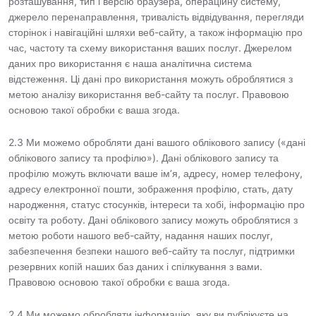
розташування, тип і версію браузера, операційну систему,
джерело перенаправлення, тривалість відвідування, перегляди
сторінок і навігаційні шляхи веб-сайту, а також інформацію про
час, частоту та схему використання ваших послуг. Джерелом
даних про використання є наша аналітична система
відстеження. Ці дані про використання можуть оброблятися з
метою аналізу використання веб-сайту та послуг. Правовою
основою такої обробки є ваша згода.
2.3 Ми можемо обробляти дані вашого облікового запису («дані
облікового запису та профілю»). Дані облікового запису та
профілю можуть включати ваше ім’я, адресу, номер телефону,
адресу електронної пошти, зображення профілю, стать, дату
народження, статус стосунків, інтереси та хобі, інформацію про
освіту та роботу. Дані облікового запису можуть оброблятися з
метою роботи нашого веб-сайту, надання наших послуг,
забезпечення безпеки нашого веб-сайту та послуг, підтримки
резервних копій наших баз даних і спілкування з вами.
Правовою основою такої обробки є ваша згода.
2.4 Ми можемо обробляти інформацію, яку ви публікуєте на