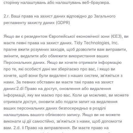
сторінку налаштувань або налаштувань веб-браузера.
2.г. Ваші права на захист даних відповідно до Загального
регламенту захисту даних (GDPR)
Якщо ви є резидентом Європейської економічної зони (ЄЕЗ), ви
маєте певні права на захист даних. Tidy Technologies, Inc.
прагне вжити розумних заходів, щоб дозволити вам виправити,
змінити, видалити або обмежити використання ваших
Персональних даних. Якщо ви хочете отримати інформацію
про те, які особисті дані ми зберігаємо про вас, і якщо ви
хочете, щоб вони були видалені з наших систем, зв’яжіться з
нами. За певних обставин ви маєте такі права на захист
даних:2.di Право на доступ, оновлення або видалення
інформації, яку ми маємо про вас. Коли це можливо, ви можете
отримати доступ, оновити або подати запит на видалення
ваших персональних даних безпосередньо в розділі
налаштувань вашого облікового запису. Якщо ви не можете
виконати ці дії самостійно, зв’яжіться з нами, щоб допомогти
вам. 2.d. ii Право на виправлення. Ви маєте право на