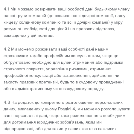
4.1 Ми можемо розкривати ваші особисті дані будь-якому члену
нашої групи компаній (це означає наші дочірні компанії, нашу
кінцеву холдингову компанію та всі її дочірні компанії) у міру
розумної необхідності для цілей і на правових підставах,
викладених у цій політиці.
4.2 Ми можемо розкривати ваші особисті дані нашим
страховикам та/або професійним консультантам, якщо це
обґрунтовано необхідно для цілей отримання або підтримки
страхового покриття, управління ризиками, отримання
професійної консультації або встановлення, здійснення чи
захисту правових претензій, будь то в судовому провадженні
або в адміністративному чи позасудовому порядку.
4.3 На додаток до конкретного розголошення персональних
даних, викладених у цьому Розділі 4, ми можемо розголошувати
ваші персональні дані, якщо таке розголошення є необхідним
для дотримання юридичних зобов’язань, яким ми
підпорядковані, або для захисту ваших життєво важливих