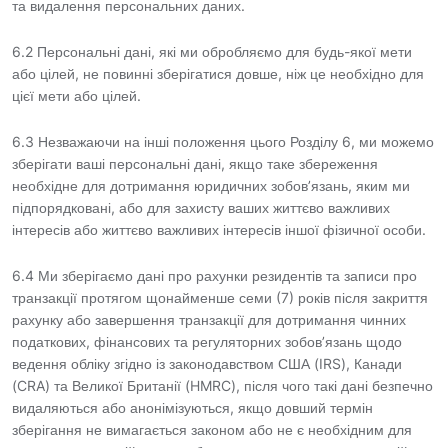
та видалення персональних даних.
6.2 Персональні дані, які ми обробляємо для будь-якої мети
або цілей, не повинні зберігатися довше, ніж це необхідно для
цієї мети або цілей.
6.3 Незважаючи на інші положення цього Розділу 6, ми можемо
зберігати ваші персональні дані, якщо таке збереження
необхідне для дотримання юридичних зобов’язань, яким ми
підпорядковані, або для захисту ваших життєво важливих
інтересів або життєво важливих інтересів іншої фізичної особи.
6.4 Ми зберігаємо дані про рахунки резидентів та записи про
транзакції протягом щонайменше семи (7) років після закриття
рахунку або завершення транзакції для дотримання чинних
податкових, фінансових та регуляторних зобов’язань щодо
ведення обліку згідно із законодавством США (IRS), Канади
(CRA) та Великої Британії (HMRC), після чого такі дані безпечно
видаляються або анонімізуються, якщо довший термін
зберігання не вимагається законом або не є необхідним для