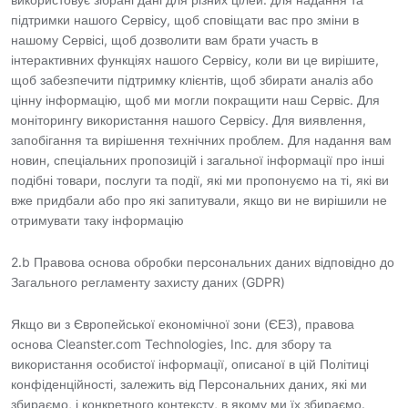
підтримки нашого Сервісу, щоб сповіщати вас про зміни в
нашому Сервісі, щоб дозволити вам брати участь в
інтерактивних функціях нашого Сервісу, коли ви це вирішите,
щоб забезпечити підтримку клієнтів, щоб збирати аналіз або
цінну інформацію, щоб ми могли покращити наш Сервіс. Для
моніторингу використання нашого Сервісу. Для виявлення,
запобігання та вирішення технічних проблем. Для надання вам
новин, спеціальних пропозицій і загальної інформації про інші
подібні товари, послуги та події, які ми пропонуємо на ті, які ви
вже придбали або про які запитували, якщо ви не вирішили не
отримувати таку інформацію
2.b Правова основа обробки персональних даних відповідно до
Загального регламенту захисту даних (GDPR)
Якщо ви з Європейської економічної зони (ЄЕЗ), правова
основа Cleanster.com Technologies, Inc. для збору та
використання особистої інформації, описаної в цій Політиці
конфіденційності, залежить від Персональних даних, які ми
збираємо, і конкретного контексту, в якому ми їх збираємо.