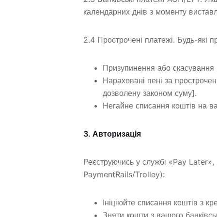
календарних днів з моменту вистав
2.4 Прострочені платежі. Будь-які п
Призупинення або скасування 
Нараховані пені за прострочен
дозволену законом суму].
Негайне списання коштів на в
3. Авторизація
Реєструючись у службі «Pay Later»,
PaymentRails/Trolley):
Ініціюйте списання коштів з к
Зняти кошти з вашого банківсь