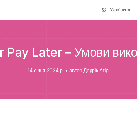
Українська
r Pay Later – Умови вик
14 січня 2024 р.
•
автор Деррік Агірі