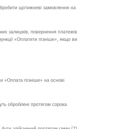
 обробити щотижневі замовлення на
ених залишків, повернення платежів
ункції «Оплатити пізніше», якщо ви
и «Оплата пізніше» на основі
дуть оброблені протягом сорока
 бути здійснений протягом семи (7)