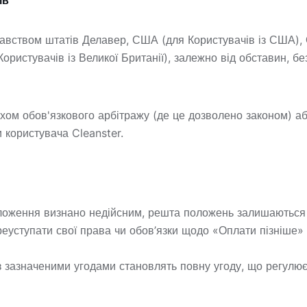
ів
авством штатів Делавер, США (для Користувачів із США), 
 Користувачів із Великої Британії), залежно від обставин, б
ом обов'язкового арбітражу (де це дозволено законом) або
 користувача Cleanster.
оложення визнано недійсним, решта положень залишаються 
еуступати свої права чи обов’язки щодо «Оплати пізніше» 
з зазначеними угодами становлять повну угоду, що регулює