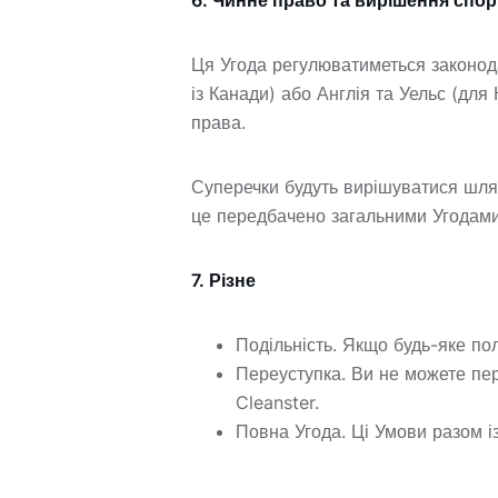
6. Чинне право та вирішення спор
Ця Угода регулюватиметься законод
із Канади) або Англія та Уельс (для
права.
Суперечки будуть вирішуватися шлях
це передбачено загальними Угодами
7. Різне
Подільність. Якщо будь-яке п
Переуступка. Ви не можете пер
Cleanster.
Повна Угода. Ці Умови разом і