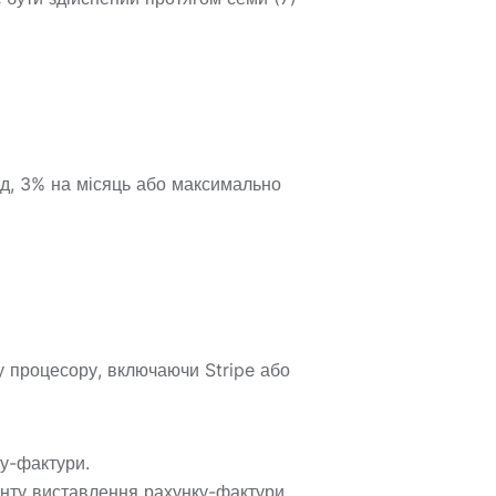
ад, 3% на місяць або максимально
у процесору, включаючи Stripe або
ку-фактури.
енту виставлення рахунку-фактури.