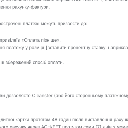
лення рахунку-фактури.
рострочені платежі можуть призвести до:
привілеїв «Оплата пізніше».
ня платежу у розмірі [вставити процентну ставку, наприкл
аш збережений спосіб оплати.
 ви дозволяєте Cleanster (або його сторонньому платіжном
редитної картки протягом 48 годин після виставлення рахун
кого рахунку через ACH/EFT протягом семи (7) днів з мом