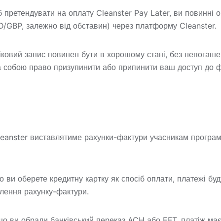
б претендувати на оплату Cleanster Pay Later, ви повинні
GBP, залежно від обставин) через платформу Cleanster.
ліковий запис повинен бути в хорошому стані, без непогаш
а собою право призупинити або припинити ваш доступ до ф
leanster виставлятиме рахунки-фактури учасникам програм
 ви оберете кредитну картку як спосіб оплати, платежі бу
влення рахунку-фактури.
що ви обрали банківський переказ ACH або EFT, платіж має