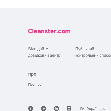
Відвідайте
Публічний
довідковий центр
контрольний списо
про
Про нас
Українська