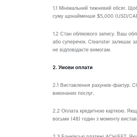
1.1 Мінімальний тижневий обсяг. Що
суму щонайменше $5,000 (USD/CAD/
1.2 Стан облікового запису. Ваш об
або суперечок. Cleanster залишає з
не відповідаєте вимогам.
2. Умови оплати
2.1 Виставлення рахунків-фактур. C
виконаних послуг.
2.2 Оплата кредитною карткою. Якщо
восьми (48) годин з моменту виста
2.3 Банківські платежі ACH/EFT. Як