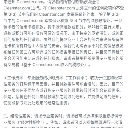
来通知 Cleanster.com。请求者的所有付款都必须通过
Cleanster.com 进行。在 Cleanster.com 之外支付的任何款项均不受
第 3(d) 节中我们的 Cleanster.com 幸福保证的约束。除了第 3(d)
节中的 Cleanster.com 幸福保证和第 3(e) 节中的退款政策外，一旦
请求者的信用卡被扣款，将不提供退款或积分，除非我们自行决定，
退款或积分可能在情有可原的情况下，由于特定的促销活动，或纠正
我们所犯的任何错误。虽然我们将尽商业上合理的努力来确保所有信
用卡和所有其他个人信息的安全，但我们明确表示不对任何信息被发
布给任何第三方可能造成的任何损害承担任何责任，并且您同意我们
不会因可能由此造成的任何损害。请求者将承担所提供专业服务的所
有交易税（基于 Cleanster.com 收入的税除外）。
b.工作费率：专业服务的小时费率（“工作费率”）取决于位置和经常
性服务的订购频率等因素，并且付款条件可能会增加。因此，相同的
专业服务在不同地点或订购专业服务的频率较低时可能会花费更多。
但是，您将在任何此类付款增加之前收到通知，并提供足够的通知，
使您能够取消此处规定的经常性服务。
C。经常性服务：请求专业服务时，请求者可以选择定期重复提供专
业服务（“经常性服务”）。例如，请求者可以选择每两周进行一次清