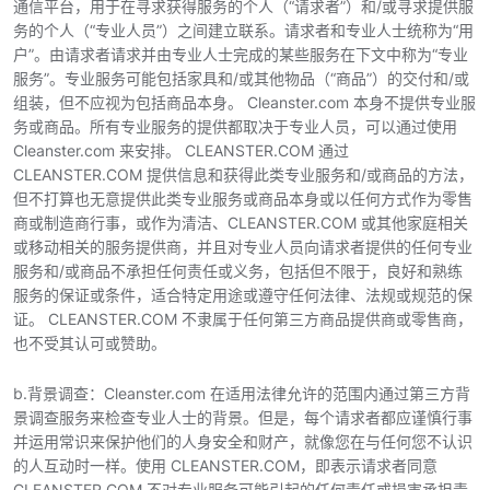
通信平台，用于在寻求获得服务的个人（“请求者”）和/或寻求提供服
务的个人（“专业人员”）之间建立联系。请求者和专业人士统称为“用
户”。由请求者请求并由专业人士完成的某些服务在下文中称为“专业
服务”。专业服务可能包括家具和/或其他物品（“商品”）的交付和/或
组装，但不应视为包括商品本身。 Cleanster.com 本身不提供专业服
务或商品。所有专业服务的提供都取决于专业人员，可以通过使用
Cleanster.com 来安排。 CLEANSTER.COM 通过
CLEANSTER.COM 提供信息和获得此类专业服务和/或商品的方法，
但不打算也无意提供此类专业服务或商品本身或以任何方式作为零售
商或制造商行事，或作为清洁、CLEANSTER.COM 或其他家庭相关
或移动相关的服务提供商，并且对专业人员向请求者提供的任何专业
服务和/或商品不承担任何责任或义务，包括但不限于，良好和熟练
服务的保证或条件，适合特定用途或遵守任何法律、法规或规范的保
证。 CLEANSTER.COM 不隶属于任何第三方商品提供商或零售商，
也不受其认可或赞助。
b.背景调查：Cleanster.com 在适用法律允许的范围内通过第三方背
景调查服务来检查专业人士的背景。但是，每个请求者都应谨慎行事
并运用常识来保护他们的人身安全和财产，就像您在与任何您不认识
的人互动时一样。使用 CLEANSTER.COM，即表示请求者同意
CLEANSTER.COM 不对专业服务可能引起的任何责任或损害承担责