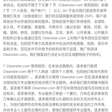
本协议，包括但不限于下文第 7 节（Cleanster.com 使用规则）和第
2 节（个人信息；用户帐户） ） 以上; (b) 不会对我们造成责任或导
致我们失去（全部或部分）我们的互联网服务提供商 (ISP)、客户或
其他合作伙伴或供应商的服务。您特此授予我们非排他性、全球性、
永久性、不可撤销、免版税、可再许可（通过多层）使用、托管、存
储、复制、修改、创建衍生作品、交流、发布、公开表演、公开展示
的权利分发从或通过您在 Cleanster.com 上的帐户发布到社区区域的
所有信息，包括但不限于此类发布中包含的所有图像、视频、音乐作
品和文本。您在此许可中授予的权利仅限于运营、推广和改进
Cleanster.com。我们保留自行决定从社区区域删除帖子的权利。
7. Cleanster.com 使用规则：在本协议期限内，请求者只能将
Cleanster.com 用于个人用途（或供个人使用，包括他们有效代表的
公司或其他组织）。请求者可以使用 Cleanster.com 仅在请求者被合
法授权执行专业服务的地点预订专业服务。未经我们事先明确书面同
意，请求者不得将 Cleanster.com 用于任何其他目的或与任何商业活
动有关。请求者同意，专业服务订单是一个要约，只有在请求者收到
订单确认后才被接受。请求者同意以礼貌和合法的方式对待专业人
士，为他们提供符合所有适用法律和法规的安全和适当的工作环境，
并向专业人士提供合理的合作，使他们能够提供专业服务。请求者同