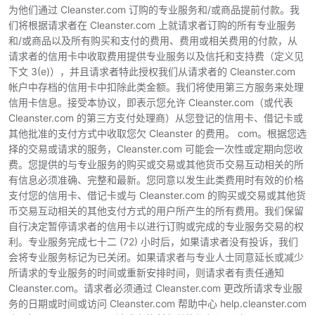
为他们通过 Cleanster.com 订购的专业服务和/或商品提前付款。我
们将根据请求者在 Cleanster.com 上就请求者订购的所有专业服务
和/或商品以及所有购买和支付的费用、费用或相关费用的付款，从
请求者的信用卡中收取费用提供专业服务以及信托和支持费（定义见
下文 3(e)），并且请求者特此授权我们从请求者的 Cleanster.com
帐户中存档的信用卡中扣除此类金额。我们将使用第三方服务来处理
信用卡信息。接受本协议，即表示您允许 Cleanster.com（或代表
Cleanster.com 的第三方支付处理商）从您登记的信用卡、借记卡或
其他批准的支付方式中收取您欠 Cleanster 的费用。 com。根据您选
择的交易或请求的服务，Cleanster.com 可能会一次性或定期向您收
费。您提供的与专业服务的购买或交易或其他货币交易互动相关的所
有信息必须准确、完整和最新。您同意以发生此类费用时有效的价格
支付您的信用卡、借记卡或与 Cleanster.com 的购买或交易或其他货
币交易互动相关的其他支付方式的用户所产生的所有费用。我们保留
自行决定暂停请求者的信用卡以进行订购或完成的专业服务交易的权
利。专业服务完成七十二 (72) 小时后，如果请求者没有投诉，我们
会将专业服务标记为已关闭。如果请求者与专业人士同意延长或减少
所请求的专业服务的时间或重新安排时间，则请求者有责任通知
Cleanster.com。请求者必须通过 Cleanster.com 更改所请求专业服
务的日期或时间或访问 Cleanster.com 帮助中心 help.cleanster.com