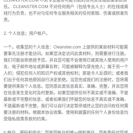
任。 CLEANSTER.COM 不对任何用户（包括专业人士）的在线或离
线行为负责，也不对与任何专业服务相关的任何索赔、伤害或损害负
责。
2. 个人信息；用户帐户。
一个。收集您的个人信息：Cleanster.com 上提供的某些材料可能需
要事先注册才能访问。如果您决定访问此类材料，则需要进行注册。
我们可能会拒绝授予您，并且您可能不会使用已被其他人使用的用户
名、电子邮件地址或屏幕名称；可能被解释为冒充他人；属于另一个
人的；侵犯任何人的知识产权或其他权利；那是令人反感的；或者我
们出于任何其他原因自行决定拒绝。当您完成我们的注册时，您将需
要提供某些个人信息。您同意此类信息真实、准确、完整，并且您将
在信息发生变化时及时更新。如果您提供任何不真实或不准确、不是
最新或不完整的信息，或者如果我们怀疑您的信息不真实或不准确、
不是最新或不完整，我们可以自行决定暂停或终止您的访问权任何需
要注册的材料。根据本协议收集、使用和披露的任何个人身份信息均
受隐私政策条款的约束。
b.帐户、密码和安全：您是您帐户的唯一授权用户。您有责任对您或