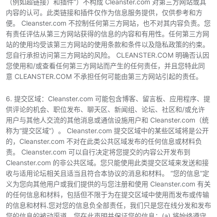
（例如超链接）和插件”）不构成 Cleanster.com 对第三方网站或其
内容的认可。此类链接和插件仅作为信息服务提供，仅供参考和方
便。 Cleanster.com 不控制任何第三方网站，也不对其内容负责。您
有责任评估从第三方网站获得的信息的内容和有用性。任何第三方网
站的使用均受该第三方网站的使用条款和条件以及隐私政策的约束。
您自行承担访问第三方网站的风险。 CLEANSTER.COM 明确否认因
您使用和/或查看任何第三方网站而产生的任何责任，并且您特此同
意 CLEANSTER.COM 不承担任何可能由第三方网站引起的责任。
6. 提交区域：Cleanster.com 可能包含博客、留言板、应用程序、提
供评论的机会、职位发布、聊天区、新闻组、论坛、社区和/或允许
用户与其他人交流的其他消息或通信设施用户和 Cleanster.com（统
称为“提交区域”）。 Cleanster.com 提交区域中的某些区域将是公开
的，Cleanster.com 不对在此类公共区域发布的任何信息或材料负
责。 Cleanster.com 可以自行决定将您提交的内容公开发布到
Cleanster.com 的非公共区域。您只能使用此类提交区域来发送和接
收与适用论坛相关且适当且符合本协议的消息和材料。 “您的信息”定
义为您向其他用户或我们提供的与您注册和使用 Cleanster.com 有关
的任何信息和材料，包括但不限于为在提交区域中使用而发布或传输
的信息和材料.您对您的信息负全部责任，我们只是您在线分发和发布
您的信息的被动渠道。您在此声明并保证您的信息：(a) 将始终遵守