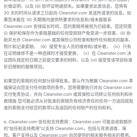
价值证明，以及 (iii) 损坏证明或损失。如果要求此类信息，您将有
30 天的时间从请求之日起向 Cleanster.com 发送所请求的信息。如
果您未能在 30 天期限内提供所要求的信息和/或未能联系
Cleanster.com 安排延长时间，您的索赔将被视为已结束。您还同意
(i) 保护和保存作为索赔基础的任何受损财产免受进一步损害，(ii) 协
助并允许 Cleanster.com 或其保险公司检查和制作任何相关的副本、
照片和记录索赔，（iii）接受专业人员的维修和/或补救，（iv）只有
在证明维修不是一种选择时才接受更换，（v）在 Cleanster.com 决
议团队规定的日期之前提交要求的材料，以及 (vi) 接受受该项目标准
折旧限制的替换项目。
如果您的索赔的任何部分获得批准，那么作为根据 Cleanster.com 幸
福保证向您支付任何款项的条件，您将需要执行并向 Cleanster.com
交付免责协议，并向 Cleanster.com 或其保险公司转让任何权利和补
救措施 您可能必须从对批准的索赔负有经济责任的任何一方追回就批
准的索赔支付给您的款项以及追回的任何财产的任何权利。
e. Cleanster.com 信任和支持费用：Cleanster.com 可能会收取额外
的“信任和支持费用”以支持 Cleanster.com，包括与背景调查、保
险、客户支持以及 Cleanster.com 向您提供的相关服务相关的费用。