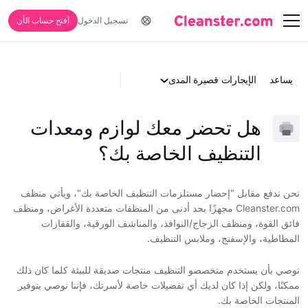
تسجيل الدخول
أفتح حساب الأن
يساعد
الإيجارات قصيرة المدى
هل تحضر معك لوازم ومعدات
التنظيف الخاصة بك؟
نحن ندفع مقابل "إحضار مستلزمات التنظيف الخاصة بك"، ويأتي منظف
Cleanster.com مجهزًا بحد أدنى من المنظفات متعددة الأغراض، ومنظف
فائق القوة، ومنظف الزجاج/النوافذ، والمناشف الورقية، والقفازات
المطاطية، والإسفنج، وملابس التنظيف.
نوصي بأن يستخدم متخصصو التنظيف منتجات صديقة للبيئة كلما كان ذلك
ممكنًا، ولكن إذا كان لديك أي تفضيلات خاصة لأسرتك، فإننا نوصي بتوفير
المنتجات الخاصة بك.