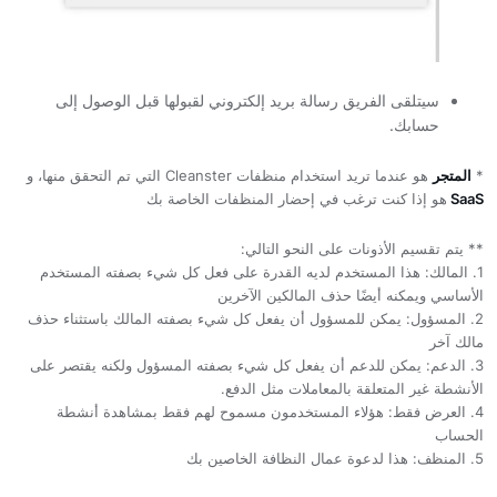
سيتلقى الفريق رسالة بريد إلكتروني لقبولها قبل الوصول إلى
حسابك.
*
المتجر
هو عندما تريد استخدام منظفات Cleanster التي تم التحقق منها، و
SaaS
هو إذا كنت ترغب في إحضار المنظفات الخاصة بك
** يتم تقسيم الأذونات على النحو التالي:
1. المالك: هذا المستخدم لديه القدرة على فعل كل شيء بصفته المستخدم
الأساسي ويمكنه أيضًا حذف المالكين الآخرين
2. المسؤول: يمكن للمسؤول أن يفعل كل شيء بصفته المالك باستثناء حذف
مالك آخر
3. الدعم: يمكن للدعم أن يفعل كل شيء بصفته المسؤول ولكنه يقتصر على
الأنشطة غير المتعلقة بالمعاملات مثل الدفع.
4. العرض فقط: هؤلاء المستخدمون مسموح لهم فقط بمشاهدة أنشطة
الحساب
5. المنظف: هذا لدعوة عمال النظافة الخاصين بك