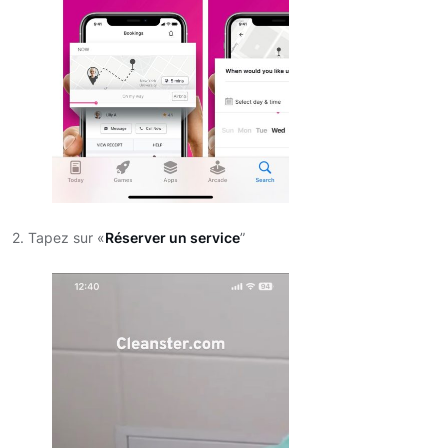
2. Tapez sur «
Réserver un service
”