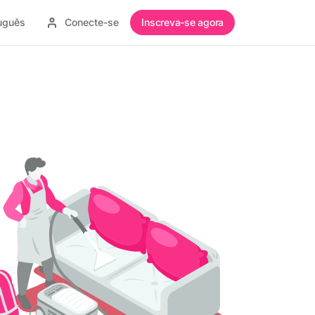
uguês
Conecte-se
Inscreva-se agora