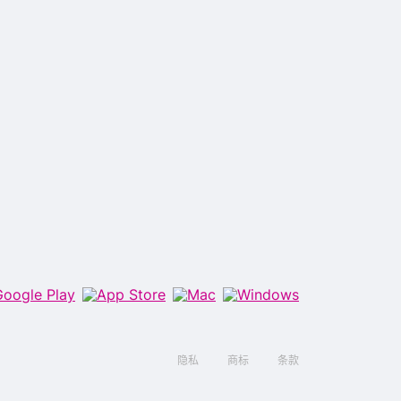
隐私
商标
条款