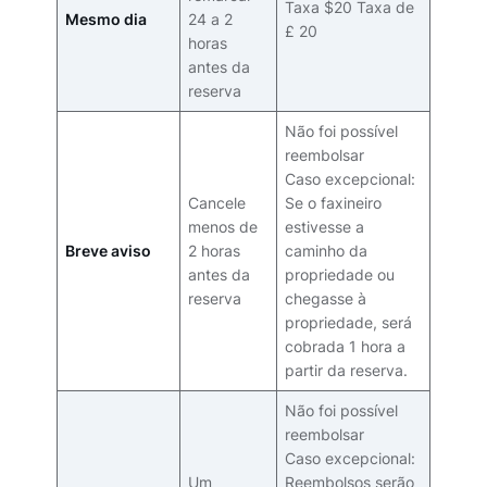
Taxa $20 Taxa de
Mesmo dia
24 a 2
£ 20
horas
antes da
reserva
Não foi possível
reembolsar
Caso excepcional:
Cancele
Se o faxineiro
menos de
estivesse a
Breve aviso
2 horas
caminho da
antes da
propriedade ou
reserva
chegasse à
propriedade, será
cobrada 1 hora a
partir da reserva.
Não foi possível
reembolsar
Caso excepcional:
Um
Reembolsos serão