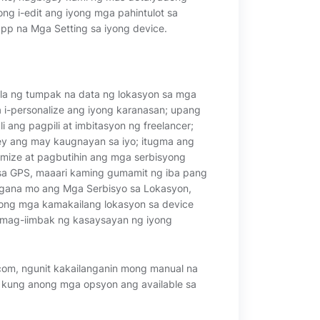
ng i-edit ang iyong mga pahintulot sa
p na Mga Setting sa iyong device.
a ng tumpak na data ng lokasyon sa mga
a i-personalize ang iyong karanasan; upang
ang pagpili at imbitasyon ng freelancer;
y ang may kaugnayan sa iyo; itugma ang
tomize at pagbutihin ang mga serbisyong
 sa GPS, maaari kaming gumamit ng iba pang
gana mo ang Mga Serbisyo sa Lokasyon,
iyong mga kamakailang lokasyon sa device
i mag-iimbak ng kasaysayan ng iyong
.com, ngunit kakailanganin mong manual na
a kung anong mga opsyon ang available sa