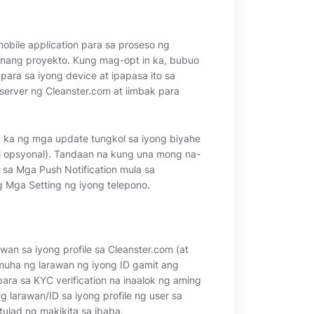
obile application para sa proseso ng
unang proyekto. Kung mag-opt in ka, bubuo
para sa iyong device at ipapasa ito sa
server ng Cleanster.com at iimbak para
 ka ng mga update tungkol sa iyong biyahe
i opsyonal). Tandaan na kung una mong na-
sa Mga Push Notification mula sa
 Mga Setting ng iyong telepono.
n sa iyong profile sa Cleanster.com (at
kumuha ng larawan ng iyong ID gamit ang
ara sa KYC verification na inaalok ng aming
 larawan/ID sa iyong profile ng user sa
ulad ng makikita sa ibaba.