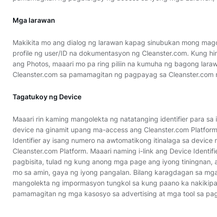
Mga larawan
Makikita mo ang dialog ng larawan kapag sinubukan mong mag
profile ng user/ID na dokumentasyon ng Cleanster.com. Kung 
ang Photos, maaari mo pa ring piliin na kumuha ng bagong laraw
Cleanster.com sa pamamagitan ng pagpayag sa Cleanster.com n
Tagatukoy ng Device
Maaari rin kaming mangolekta ng natatanging identifier para sa
device na ginamit upang ma-access ang Cleanster.com Platform
Identifier ay isang numero na awtomatikong itinalaga sa devic
Cleanster.com Platform. Maaari naming i-link ang Device Identif
pagbisita, tulad ng kung anong mga page ang iyong tiningnan, a
mo sa amin, gaya ng iyong pangalan. Bilang karagdagan sa mga
mangolekta ng impormasyon tungkol sa kung paano ka nakikipa
pamamagitan ng mga kasosyo sa advertising at mga tool sa p