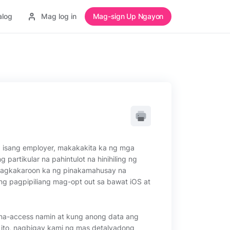
alog
Mag log in
Mag-sign Up Ngayon
g isang employer, makakakita ka ng mga
 partikular na pahintulot na hinihiling ng
 magkakaroon ka ng pinakamahusay na
ng pagpipiliang mag-opt out sa bawat iOS at
na-access namin at kung anong data ang
 ito, nagbigay kami ng mas detalyadong