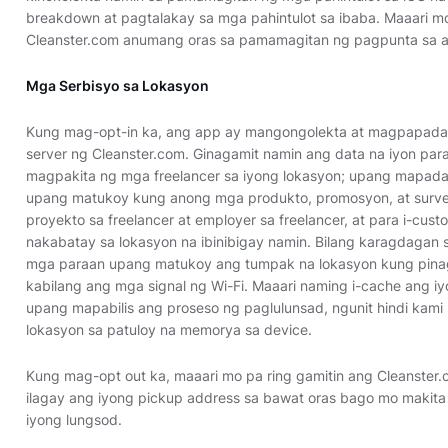
breakdown at pagtalakay sa mga pahintulot sa ibaba. Maaari mo
Cleanster.com anumang oras sa pamamagitan ng pagpunta sa ap
Mga Serbisyo sa Lokasyon
Kung mag-opt-in ka, ang app ay mangongolekta at magpapadal
server ng Cleanster.com. Ginagamit namin ang data na iyon par
magpakita ng mga freelancer sa iyong lokasyon; upang mapadali 
upang matukoy kung anong mga produkto, promosyon, at surve
proyekto sa freelancer at employer sa freelancer, at para i-cus
nakabatay sa lokasyon na ibinibigay namin. Bilang karagdagan
mga paraan upang matukoy ang tumpak na lokasyon kung pina
kabilang ang mga signal ng Wi-Fi. Maaari naming i-cache ang 
upang mapabilis ang proseso ng paglulunsad, ngunit hindi kam
lokasyon sa patuloy na memorya sa device.
Kung mag-opt out ka, maaari mo pa ring gamitin ang Cleanster
ilagay ang iyong pickup address sa bawat oras bago mo makit
iyong lungsod.