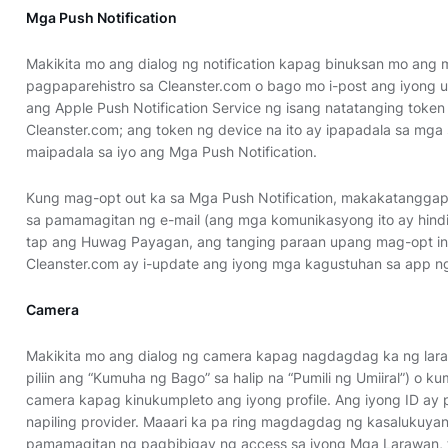
Mga Push Notification
Makikita mo ang dialog ng notification kapag binuksan mo ang m
pagpaparehistro sa Cleanster.com o bago mo i-post ang iyong 
ang Apple Push Notification Service ng isang natatanging token 
Cleanster.com; ang token ng device na ito ay ipapadala sa mga 
maipadala sa iyo ang Mga Push Notification.
Kung mag-opt out ka sa Mga Push Notification, makakatanggap
sa pamamagitan ng e-mail (ang mga komunikasyong ito ay hind
tap ang Huwag Payagan, ang tanging paraan upang mag-opt in 
Cleanster.com ay i-update ang iyong mga kagustuhan sa app ng
Camera
Makikita mo ang dialog ng camera kapag nagdagdag ka ng larawa
piliin ang “Kumuha ng Bago” sa halip na “Pumili ng Umiiral”) o 
camera kapag kinukumpleto ang iyong profile. Ang iyong ID ay p
napiling provider. Maaari ka pa ring magdagdag ng kasalukuyang
pamamagitan ng pagbibigay ng access sa iyong Mga Larawan, t