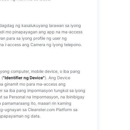
dagdag ng kasalukuyang larawan sa iyong
hindi mo pinapayagan ang app na ma-access
an para sa iyong profile ng user ng
a i-access ang Camera ng iyong telepono.
 iyong computer, mobile device, o iba pang
 (
"Identifier ng Device"
). Ang Device
e na ginamit mo para ma-access ang
ier sa iba pang impormasyon tungkol sa iyong
t sa Personal na Impormasyon, na ibinibigay
 pamamaraang ito, maaari rin kaming
g-ugnayan sa Cleanster.com Platform sa
agpapayaman ng data.