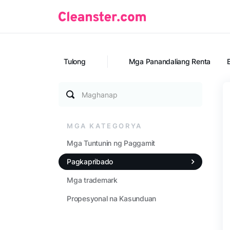
Tulong
Mga Panandaliang Renta
Maghanap
MGA KATEGORYA
Mga Tuntunin ng Paggamit
Pagkapribado
Mga trademark
Propesyonal na Kasunduan