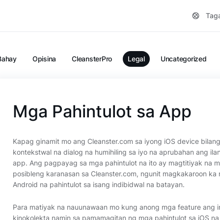
Tag
Bahay
Opisina
CleansterPro
Legal
Uncategorized
Mga Pahintulot sa App
Kapag ginamit mo ang Cleanster.com sa iyong iOS device bilan
kontekstwal na dialog na humihiling sa iyo na aprubahan ang ilang
app. Ang pagpayag sa mga pahintulot na ito ay magtitiyak na
posibleng karanasan sa Cleanster.com, ngunit magkakaroon ka 
Android na pahintulot sa isang indibidwal na batayan.
Para matiyak na nauunawaan mo kung anong mga feature ang i
kinokolekta namin sa pamamagitan ng mga pahintulot sa iOS na