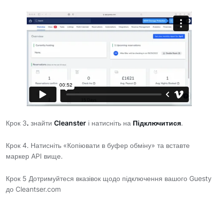
Крок 3
.
знайти
Cleanster
і натисніть на
Підключитися
.
Крок 4. Натисніть «Копіювати в буфер обміну» та вставте
маркер API вище.
Крок 5 Дотримуйтеся вказівок щодо підключення вашого Guesty
до Cleantser.com