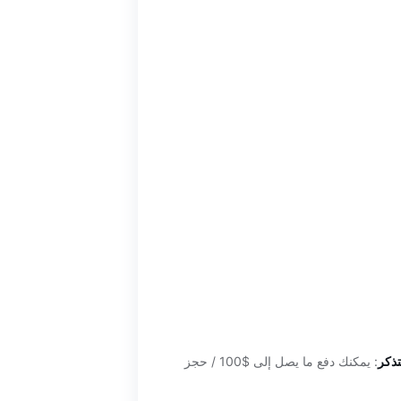
تذكر
: يمكنك دفع ما يصل إلى $100 / حجز