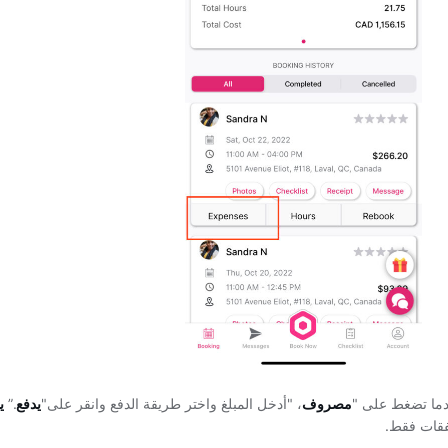
ما تضغط على "
مصروف
، "أدخل المبلغ واختر طريقة الدفع وانقر على"
يدفع
.”
ي
فقات فقط.